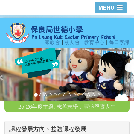
MENU
家教會
|
校友會
|
教育中心
|
每日家課
25-26年度主題: 志善志學，豐盛堅實人生
課程發展方向 > 整體課程發展