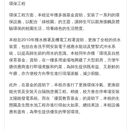
環保工程
環保工程方面，本校近年獲多個基金資助，安裝了一系列的環
保設施，以配合「綠校園」的主題，讓師生可以親身接觸及體
驗環保的校園生活，培養綠色的生活態度。
本校在2010年獲水務署及機電工程署資助，更換了全校的供水
裝置，包括在各洗手間安裝電子感應水龍頭及雙掣式沖水系
統，以提高師生節約用水的意識。本校同年亦獲「環境及自然
保育基金」資助，在一樓多用途場地興建了大型廚房，方便午
膳供應商進行即場煮飯和灼菜，為師生提供既有益、又新鮮的
午膳，亦方便校方向學生進行現場派飯，減少廚餘。
此外，在基金的資助下，本校亦進行了更換環保冷氣、更換節
能光管及安裝天台隔熱塗層工程。稍後，校方會在停車場安裝
太陽能發電系統。而在「優質教育基金」的資助下，本校的生
態園及生態水池工程亦進行得如火如荼。總括來說，本校設備
應有盡有，為學生提供優良的學習環境。