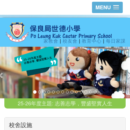
MENU
家教會
|
校友會
|
教育中心
|
每日家課
25-26年度主題: 志善志學，豐盛堅實人生
校舍設施