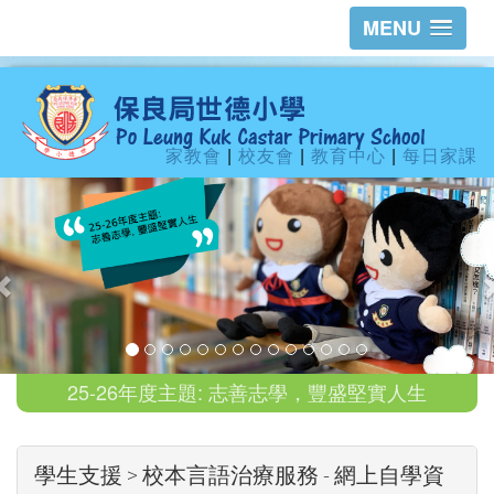
MENU
家教會
|
校友會
|
教育中心
|
每日家課
25-26年度主題: 志善志學，豐盛堅實人生
學生支援 > 校本言語治療服務 - 網上自學資