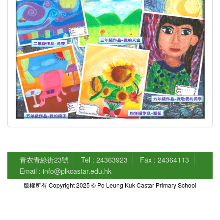
青衣青綠街23號
Tel : 24363923
Fax : 24364113
Email : info@plkcastar.edu.hk
版權所有 Copyright 2025 © Po Leung Kuk Castar Primary School