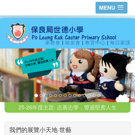
MENU
家教會
|
校友會
|
教育中心
|
每日家課
25-26年度主題: 志善志學，豐盛堅實人生
我們的展覽小天地-世藝