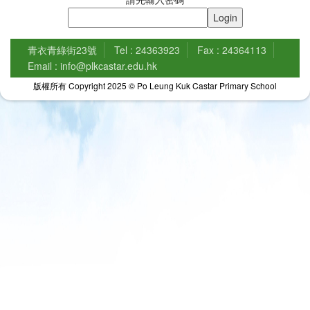
青衣青綠街23號
Tel : 24363923
Fax : 24364113
Email : info@plkcastar.edu.hk
版權所有 Copyright 2025 © Po Leung Kuk Castar Primary School