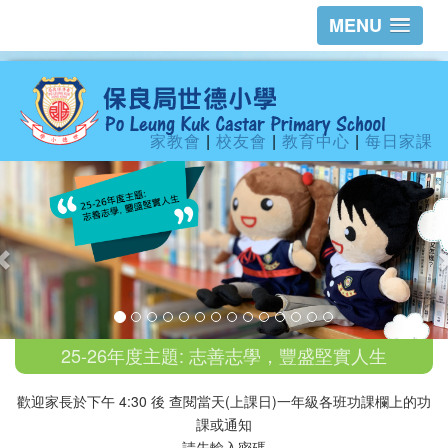
MENU
家教會
|
校友會
|
教育中心
|
每日家課
25-26年度主題: 志善志學，豐盛堅實人生
歡迎家長於下午 4:30 後 查閱當天(上課日)一年級各班功課欄上的功
課或通知
請先輸入密碼